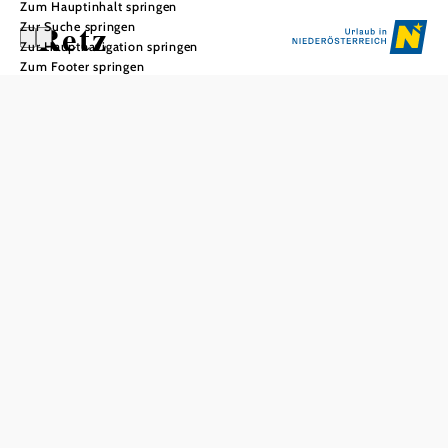
Zum Hauptinhalt springen
Retz
Zur Suche springen
Zur Hauptnavigation springen
Zum Footer springen
In Merkliste speichern
Preis pro Person
Retzer Erlebniskeller (1,5 Stunden)
€ 14,50
Entdeckertour - Historische Stadtführung (1,5 Stunden)
€
13,-
Windmühlenbesichtigung (45-60 Minuten)
€ 7,-
Nachtwächterführung (1,5 Stunden)
€ 13,-
Öffnungszeiten
Ganzjährig geöffnet
Gruppen jederzeit nach Voranmeldung