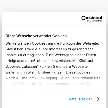
Gastronomie
Unterkünfte
Freizeit
Touren
Produzenten
Infr
Diese Webseite verwendet Cookies
Wir verwenden Cookies, um die Funktion der Webseite,
Statistiken sowie auf Ihre Interessen zugeschnittene
Inhalte zu ermöglichen. Eine Weitergabe dieser Daten
erfolgt ausschließlich pseudonymisiert. Mit Klick auf
„Cookies zulassen“ können Sie unsere Webseite
weiterhin in vollem Umfang nutzen. Diese Cookies
werden – mit Ihrer Einwilligung – auch von Drittanbietern
in den USA verarbeitet und verwendet. In den USA
besteht derzeit kein angemessenes Datenschutzniveau,
und es ist nicht ausgeschlossen, dass staatliche
Details zeigen
Sicherheitsbehörden entsprechende Anordnungen
gegenüber den Drittanbietern (Google und Meta