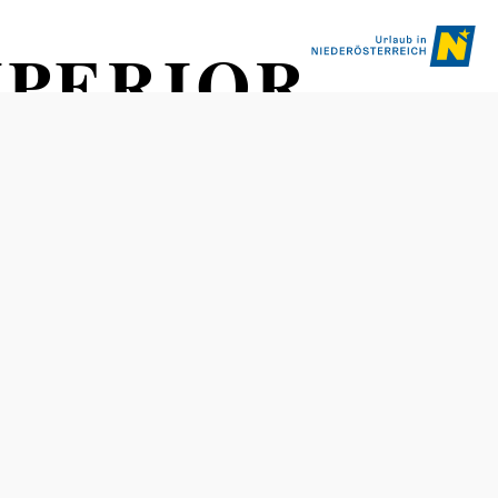
SUPERIOR
Öffnungszeiten
vom 01.01. bis zum 31.12.
Montag
17:00 - 23:00 Uhr
Dienstag
17:00 - 23:00 Uhr
Mittwoch
17:00 - 23:00 Uhr
Donnerstag
17:00 - 23:00 Uhr
Freitag
17:00 - 23:00 Uhr
Tisch telefonisch reservieren