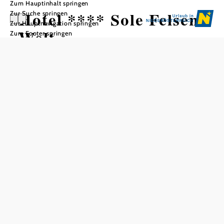
Zum Hauptinhalt springen
Hotel **** Sole Felsen
Zur Suche springen
Zur Hauptnavigation springen
Welt
Zum Footer springen
In Merkliste speichern
Das Hotel grenzt direkt an das beliebte Sole Felsen Bad.
Hotelgäste erreichen die Therme über einen
Bademantelgang.
Allgemeine Informationen
108 Zimmer, 268 Betten
290 Restaurantplätze innen
120 Restaurantplätze außen
von
bis
Tagespreise pro Person im Doppelzimmer
1.10.2025
30.9.2026