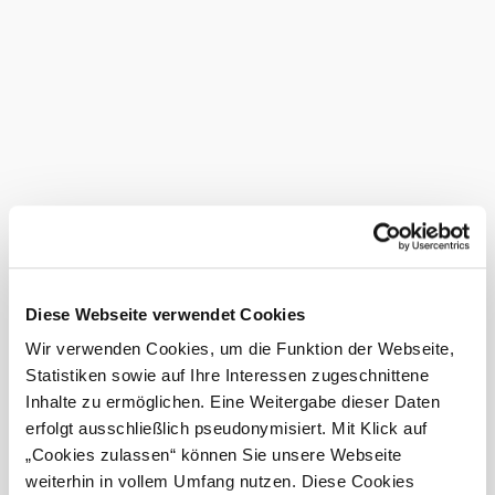
ausgezeichnet
...
Ausstattung
geeignet für Rollstuhlfahrer
Kinderspielplatz im Freien
Kreditkarten akzeptiert
Nächtigung möglich
Parkplatz
Radverleih
Diese Webseite verwendet Cookies
Seminarraum
Wir verwenden Cookies, um die Funktion der Webseite,
Statistiken sowie auf Ihre Interessen zugeschnittene
Terrasse/Gastgarten
Inhalte zu ermöglichen. Eine Weitergabe dieser Daten
Bankomatkassa
erfolgt ausschließlich pseudonymisiert. Mit Klick auf
Busse willkommen
„Cookies zulassen“ können Sie unsere Webseite
weiterhin in vollem Umfang nutzen. Diese Cookies