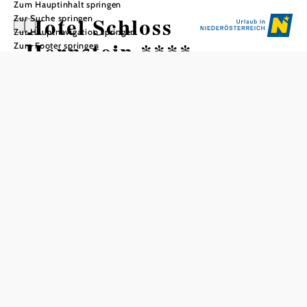
Zum Hauptinhalt springen
Hotel Schloss
Zur Suche springen
Zur Hauptnavigation springen
Hernstein ****
Zum Footer springen
In Merkliste speichern
Das Schloss ist ein historisches Schmuckstück mit einem
modernen Gästeanbau inmitten der Schwarzföhrenwälder.
Das Hotel wurde 2022 komplett renoviert.
Allgemeine Informationen
74 Zimmer, 118 Betten
120 Restaurantplätze innen
Tagespreise pro Person im Doppelzimmer
Halbpension
€ 90,-
Halbpension im Einzelzimmer
€ 98,-