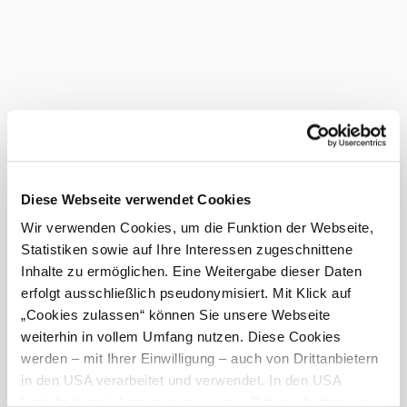
E-Bike Verleih
Kreditkarten akzeptiert
Parkplatz
Radverleih
warme Speisen erhältlich
WLAN
Ladestation für Elektrofahrzeuge
vegetarische Speisen erhältlich
Diese Webseite verwendet Cookies
vegane Speisen erhältlich
Wir verwenden Cookies, um die Funktion der Webseite,
Statistiken sowie auf Ihre Interessen zugeschnittene
Zahlungsmöglichkeiten
Inhalte zu ermöglichen. Eine Weitergabe dieser Daten
erfolgt ausschließlich pseudonymisiert. Mit Klick auf
Mastercard
„Cookies zulassen“ können Sie unsere Webseite
Visa
weiterhin in vollem Umfang nutzen. Diese Cookies
werden – mit Ihrer Einwilligung – auch von Drittanbietern
Diners Club
in den USA verarbeitet und verwendet. In den USA
Debitkarte
besteht derzeit kein angemessenes Datenschutzniveau,