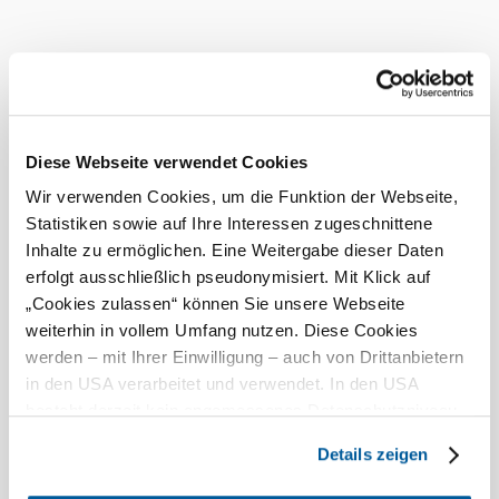
Kreditkarten akzeptiert
Parkplatz
Seminarraum
Busse willkommen
Diese Webseite verwendet Cookies
Zahlungsmöglichkeiten
Wir verwenden Cookies, um die Funktion der Webseite,
Statistiken sowie auf Ihre Interessen zugeschnittene
Mastercard
Inhalte zu ermöglichen. Eine Weitergabe dieser Daten
American Express
erfolgt ausschließlich pseudonymisiert. Mit Klick auf
Visa
„Cookies zulassen“ können Sie unsere Webseite
weiterhin in vollem Umfang nutzen. Diese Cookies
Diners Club
werden – mit Ihrer Einwilligung – auch von Drittanbietern
Debitkarte
©
Hotel Höldrichsmühle, Jelena Moser
in den USA verarbeitet und verwendet. In den USA
Bei uns finden Sie auch
besteht derzeit kein angemessenes Datenschutzniveau,
und es ist nicht ausgeschlossen, dass staatliche
Hotel Restaurant Höldrichsmühle
Details zeigen
Sicherheitsbehörden entsprechende Anordnungen
Freizeitangebot
gegenüber den Drittanbietern (Google und Meta
mehr erfahren