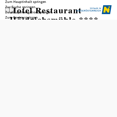
Zum Hauptinhalt springen
Hotel Restaurant
Zur Suche springen
Zur Hauptnavigation springen
Höldrichsmühle ****
Zum Footer springen
In Merkliste speichern
Im Grünen nahe Wien gelegenes, familiengeführtes Haus
in neuem Design.
Allgemeine Informationen
50 Zimmer, 90 Betten
100 Restaurantplätze innen
100 Restaurantplätze außen
Tagespreise pro Person im Doppelzimmer
Nächtigung/Frühstück Montag–Freitag
€ 63,-
Nächtigung/Frühstück Samstag, Sonntag und Juli,