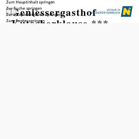
Zum Hauptinhalt springen
Geniessergasthof
Zur Suche springen
Zur Hauptnavigation springen
Kutscherklause ***
Zum Footer springen
In Merkliste speichern
Wegen der Grenznähe ist die Kutscherklause auch ein
idealer Ausgangspunkt für Ausflüge ins benachbarte
Tschechien.
Allgemeine Informationen
26 Zimmer, 49 Betten
300 Restaurantplätze innen
25 Restaurantplätze außen
Tagespreise pro Person im Doppelzimmer 2026
Nächtigung/Frühstück ab
€ 74,-