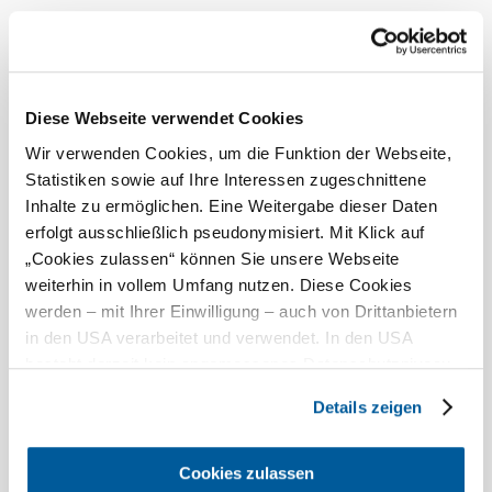
warme Speisen erhältlich
WLAN
Terrasse/Gastgarten
Diese Webseite verwendet Cookies
vegetarische Speisen erhältlich
Wir verwenden Cookies, um die Funktion der Webseite,
Bankomatkassa
Statistiken sowie auf Ihre Interessen zugeschnittene
Busse willkommen
Inhalte zu ermöglichen. Eine Weitergabe dieser Daten
erfolgt ausschließlich pseudonymisiert. Mit Klick auf
Zahlungsmöglichkeiten
„Cookies zulassen“ können Sie unsere Webseite
weiterhin in vollem Umfang nutzen. Diese Cookies
Mastercard
werden – mit Ihrer Einwilligung – auch von Drittanbietern
Visa
in den USA verarbeitet und verwendet. In den USA
besteht derzeit kein angemessenes Datenschutzniveau,
Debitkarte
Bei uns finden Sie auch
und es ist nicht ausgeschlossen, dass staatliche
Details zeigen
Sicherheitsbehörden entsprechende Anordnungen
gegenüber den Drittanbietern (Google und Meta
Genießergasthof Kutscherklause
Platforms, Inc.) treffen, um Zugriff auf Daten zu Kontroll-
Unterkunft
Cookies zulassen
mehr erfahren