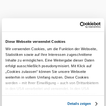
Ausstattung
Kinderspielecke
Nächtigung möglich
Terrasse/Gastgarten
Ab-Hof-Verkauf
Bankomatkassa
Diese Webseite verwendet Cookies
Busse willkommen
Wir verwenden Cookies, um die Funktion der Webseite,
Statistiken sowie auf Ihre Interessen zugeschnittene
E-Bike Ladestation
Inhalte zu ermöglichen. Eine Weitergabe dieser Daten
E-Bike Verleih
erfolgt ausschließlich pseudonymisiert. Mit Klick auf
Hunde erlaubt
„Cookies zulassen“ können Sie unsere Webseite
Parkplatz
weiterhin in vollem Umfang nutzen. Diese Cookies
werden – mit Ihrer Einwilligung – auch von Drittanbietern
warme Speisen erhältlich
in den USA verarbeitet und verwendet. In den USA
WLAN
besteht derzeit kein angemessenes Datenschutzniveau,
vegetarische Speisen erhältlich
und es ist nicht ausgeschlossen, dass staatliche
Details zeigen
Sicherheitsbehörden entsprechende Anordnungen