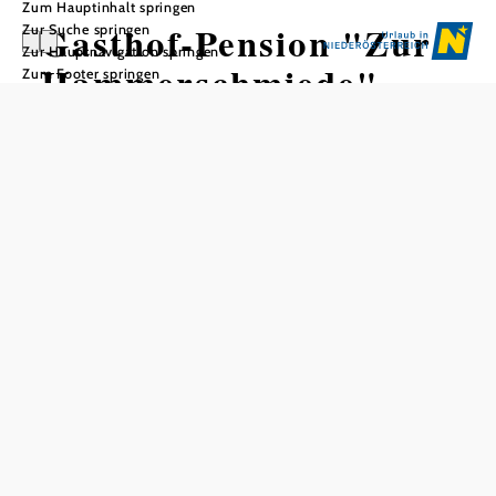
Zum Hauptinhalt springen
Gasthof-Pension "Zur
Zur Suche springen
Zur Hauptnavigation springen
Hammerschmiede"
Zum Footer springen
In Merkliste speichern
Familiärer Gasthof mit Naturgarten, Schwimmbiotop und
Gastgarten. Als Wirt und Landwirt kommen viele
Grundprodukte aus der eigenen Landwirtschaft.
Allgemeine Informationen
17 Zimmer, 38 Betten
80 Restaurantplätze innen
40 Restaurantplätze außen
Tagespreise pro Person im Doppelzimmer 2026
Nächtigung/Frühstück
€ 59,-