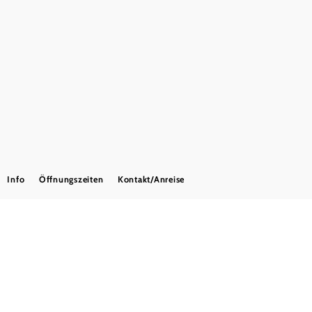
Urlaubsservice
Haben Sie Fragen? Wir helfen Ihnen gerne weiter.
+43 2742 900019827
gruppenreisen@noe.co.at
Convention Bureau
B2B und Presse
Urlaub in Niederösterreich
Newsletter abonnieren
Prospekt bestellen
Info
Öffnungszeiten
Kontakt/Anreise
Impressum
Datenschutz