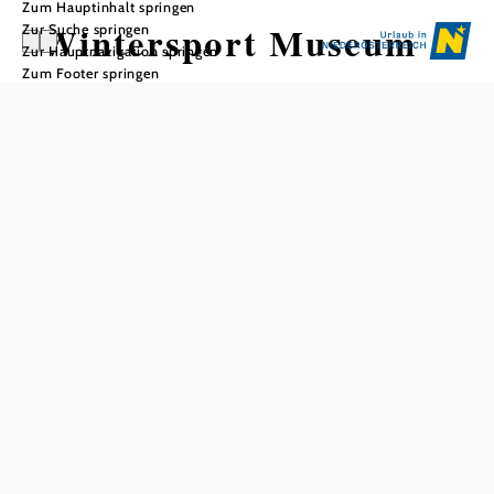
Zum Hauptinhalt springen
Wintersport Museum
Zur Suche springen
Zur Hauptnavigation springen
Zum Footer springen
In Merkliste speichern
Das Museum lädt mit unzähligen Objekten, darunter
Raritäten und Kuriositäten, zu einer faszinierenden Reise
in die Welt des Wintersportes ein.
Preis pro Person
mit Führung
€ 9,50
ohne Führung
€ 6,50
Führungspauschale (unter 20 Personen)
€ 60,-
Öffnungszeiten
Montag bis Mittwoch, 10-13 Uhr
Donnerstag bis Samstag, 10-13 Uhr, 14-17 Uhr