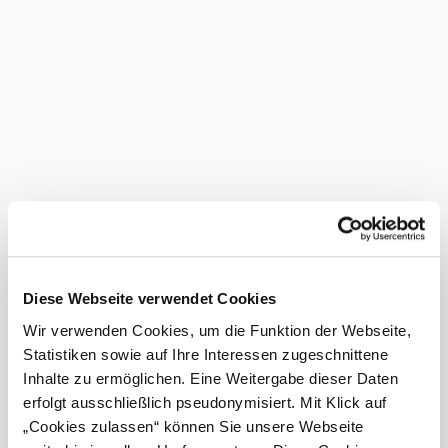
In den Sommerferien: zusätzlich Sonntag, 10-13
Uhr, 14-17 Uhr
Führungsdauer: 1 Stunde
Letzter Einlass: 16.30 Uhr bzw. 12.30 Uhr
Buchen Sie einfach und bequem bei
Wiener Alpen in Niederösterreich Tourismus GmbH
2801 Katzelsdorf
Schlossstraße 1
Tel. +43/2622/789 60
Fax +43/2622/789 60-50
incoming@wieneralpen.at
Ausstattungen
Diese Webseite verwendet Cookies
WC-Anlage
Wir verwenden Cookies, um die Funktion der Webseite,
Statistiken sowie auf Ihre Interessen zugeschnittene
Cafe im Haus
Inhalte zu ermöglichen. Eine Weitergabe dieser Daten
Angebote für Kinder
erfolgt ausschließlich pseudonymisiert. Mit Klick auf
(Programme /
„Cookies zulassen“ können Sie unsere Webseite
Führungen etc.)