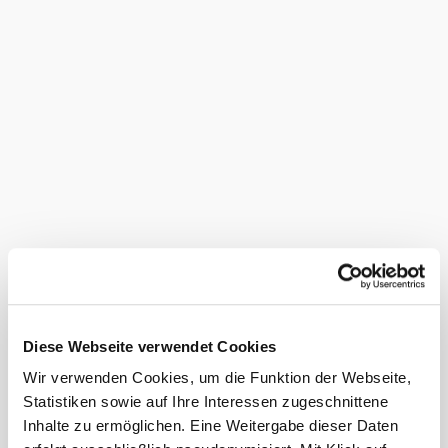
Nach Voranmeldung
Führungsdauer: 2-4 Std.
Letzter Einlass: 17 Uhr
Barrierefrei
Buchen Sie einfach und bequem bei
Wiener Alpen in Niederösterreich Tourismus GmbH
2801 Katzelsdorf
Schlossstraße 1
Tel. +43/2622/789 60
Fax +43/2622/789 60-50
incoming@wieneralpen.at
Tickets
buchen
Online
buchen
Diese Webseite verwendet Cookies
Bei uns finden Sie auch
Wir verwenden Cookies, um die Funktion der Webseite,
Statistiken sowie auf Ihre Interessen zugeschnittene
Mountain Glamping in Nasswald – Luxus
Inhalte zu ermöglichen. Eine Weitergabe dieser Daten
mitten in der Naturoase Nasswald