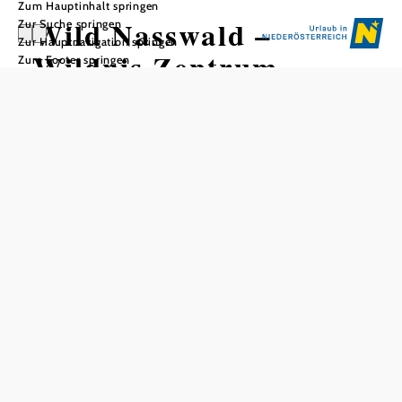
Zum Hauptinhalt springen
Wild Nasswald –
Zur Suche springen
Zur Hauptnavigation springen
Wildnis Zentrum
Zum Footer springen
In Merkliste speichern
Schwingende Beile, Tomahawks & Doppeläxte auf
Österreichs erster Axtwurf-Arena. Professionelle Coaches
bringen den Gästen Axtwerfen und Wurfspiele bei!
Preis pro Person pro Stunde
Eintritt
€ 21,-
Eintritt unter 15 Jahren
€ 18,-
Öffnungszeiten
Mai bis September
Montag bis Sonntag, 9-19 Uhr