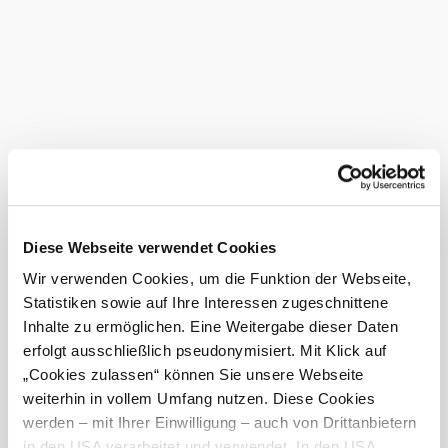
Buchen Sie einfach und bequem bei
Destination Waldviertel GmbH
3910 Zwettl
Sparkassenplatz 1/2/2
Tel. +43/2822/54109-90
Fax +43/2822/54109-36
buchung@waldviertel.at
Dieser
Betrieb ist
ausgezeichnet
Diese Webseite verwendet Cookies
...
Wir verwenden Cookies, um die Funktion der Webseite,
Statistiken sowie auf Ihre Interessen zugeschnittene
Das aktuelle Wetter in Ottenschlag
Inhalte zu ermöglichen. Eine Weitergabe dieser Daten
©
Waldviertler Mohnhof/Karoline Grill
erfolgt ausschließlich pseudonymisiert. Mit Klick auf
Heute, 09.08.2026
14° bis 26°
„Cookies zulassen“ können Sie unsere Webseite
weiterhin in vollem Umfang nutzen. Diese Cookies
hauptsächlich klar
werden – mit Ihrer Einwilligung – auch von Drittanbietern
Windgeschwindigkeit
2,9 km/h
in den USA verarbeitet und verwendet. In den USA