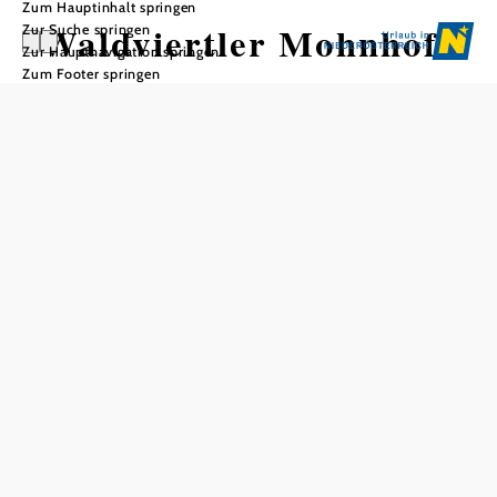
Zum Hauptinhalt springen
Waldviertler Mohnhof
Zur Suche springen
Zur Hauptnavigation springen
Zum Footer springen
In Merkliste speichern
Ein kleines Mohngeschenk für alle Gäste,
Mohnerlebnis:
Besuch im Mohnmuseum, Filme zum Mohnanbau und zur
Mohnölproduktion.
Preis pro Person
mit Führung
€ 6,50
ohne Führung (+Mohnzelte)
€ 6,50
Öffnungszeiten
Montag-Samstag 8-18 Uhr
Letzter Einlasss: 17.45 Uhr