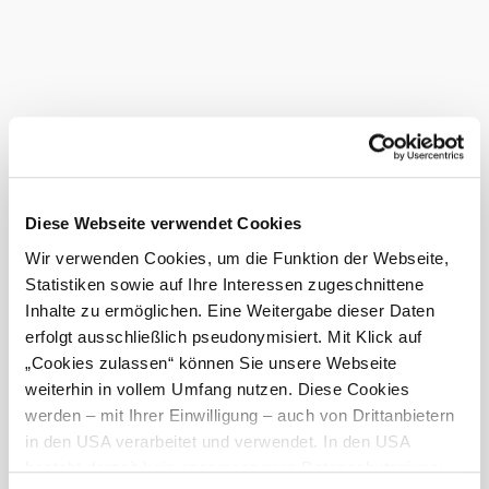
WC-Anlage
Cafe im Haus
Ladestation für Elektrofahrzeuge
Kinderspielplatz im Freien
regionale Produkte erhältlich
Restaurant im Haus
Diese Webseite verwendet Cookies
Wir verwenden Cookies, um die Funktion der Webseite,
Eignungen
Statistiken sowie auf Ihre Interessen zugeschnittene
für Kinder geeignet
Inhalte zu ermöglichen. Eine Weitergabe dieser Daten
erfolgt ausschließlich pseudonymisiert. Mit Klick auf
Hunde erlaubt
„Cookies zulassen“ können Sie unsere Webseite
weiterhin in vollem Umfang nutzen. Diese Cookies
Zahlungsmöglichkeiten
werden – mit Ihrer Einwilligung – auch von Drittanbietern
Mastercard
in den USA verarbeitet und verwendet. In den USA
besteht derzeit kein angemessenes Datenschutzniveau,
American Express