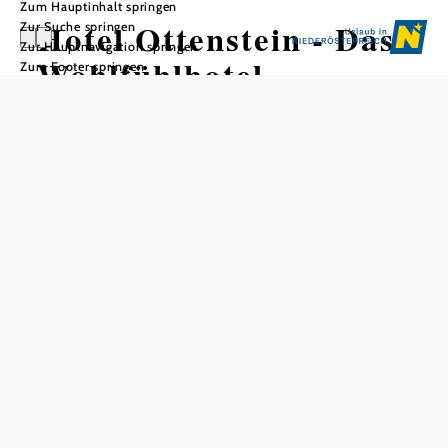
Zum Hauptinhalt springen
Hotel Ottenstein - Das
Zur Suche springen
Zur Hauptnavigation springen
Wohlfühlhotel
Zum Footer springen
***SUPERIOR
In Merkliste speichern
In einer wunderschönen, weitläufigen Anlage in
unmittelbarer Nähe zum Stausee Ottenstein befinden sich
110 Bungalows in absoluter Ruhelage.
Allgemeine Informationen
110 Zimmer, 260 Betten
190 Restaurantplätze innen
45 Restaurantplätze außen
Tagespreise pro Person im Doppelzimmer Standard 2026