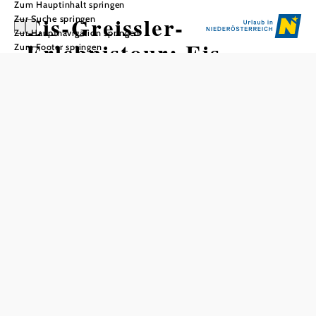
Zum Hauptinhalt springen
Eis-Greissler-
Zur Suche springen
Zur Hauptnavigation springen
Erlebnistour: Eis-
Zum Footer springen
Zeitreise
In Merkliste speichern
Die Gäste begeben sich auf eine Zeitreise! Sie erfahren auf
spektakuläre Weise Wissenswertes über die Geschichte des
Speiseeises und lassen sich auf ein Abenteuer ein, welches
mit allen Sinnen verzaubert.
(max. 30 Personen/Tour)
Preis pro Person
inklusive Eis-Kostproben
€ 12,90
Öffnungszeiten