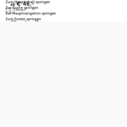
Zum Hauptinhalt springen
€ 46,-
ab
Zur Suche springen
pro Person
Zur Hauptnavigation springen
Zum Footer springen
Zwischen
Bienenstöcken und
Klostergarten
Klostergarten I Bienen I Genuss
Heute öffnen wir -exklusiv für Sie- die Gärten der
Jahrhunderte! Ein einmaliges Erlebnis, da diese sonst
öffentlich nicht zugänglich sind. Wir führen Sie durch den
modernen Teichgarten mit alten Apfelsorten, über den
mittelalterlichen Kreuzgarten bis zum Renaissance-
Feuerbrunnenhof und durch den romantischen
Konventgarten. Höhepunkte sind die Orangerie von
Joseph Kornhäusel und zahlreiche Pflanzenraritäten. Im