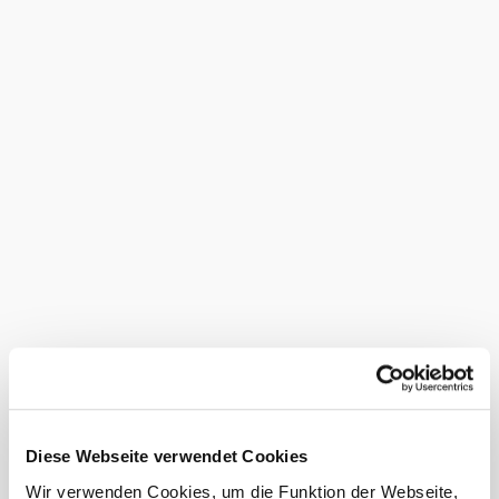
anfragen
Termin
Anreise
Abreise
Termin noch nicht bekannt
Anzahl Erwachsene
Anzahl Kinder
Alter der Kinder (Bsp. 2, 5, 7)
Diese Webseite verwendet Cookies
Wir verwenden Cookies, um die Funktion der Webseite,