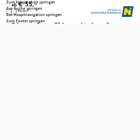
Zum Hauptinhalt springen
€ 55,-
ab
Zur Suche springen
pro Person
Zur Hauptnavigation springen
Zum Footer springen
Von der Eiszeit in den
Weingarten
MAMUZ Museum Mistelbach | Mittagessen |
Weingartenwanderung in Poysdorf
Begeben Sie sich im MAMUZ Museum Mistelbach auf
eine Reise in die Eiszeit. Dort erfahren Sie Wissenwertes
über das Leben der Menschen von vor über 25.000 Jahren.
Bei der anschließenden Weingartenwanderung erfahren
Sie wissenswerte Informationen über die Arbeit des
Winzers im Weingarten - vom Rebenschnitt bis zur
Weinlese. Am Ende Ihres Ausfluges genießen Sie eine
kleine Jause im Weingarten.