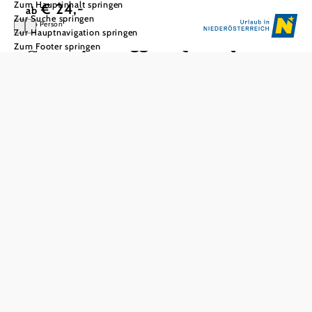
Zum Hauptinhalt springen
€ 24,-
ab
Zur Suche springen
pro Person
Zur Hauptnavigation springen
Zum Footer springen
Sonniges Handwerk
Sonnenuhren Jindra | Whisky-Erlebniswelt
Folgen Sie dem Lauf der Sonne in der
Sonnenuhrenwerkstatt und den Spuren der
Whiskyerzeugung.
(ohne Mittagessen)
Inkludierte Leistungen
Eintritt und Führung Sonnenuhren Jindra
Eintritt und Führung Whisky-Erlebniswelt
Whiskyverkostung
pro Person ab
€ 24,-