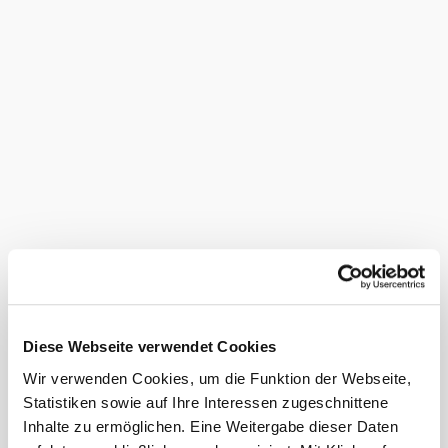
Anreise
Abreise
Termin noch nicht bekannt
Anzahl Erwachsene
Anzahl Kinder
Alter der Kinder (Bsp. 2, 5, 7)
Firma/Organisation
Diese Webseite verwendet Cookies
Wir verwenden Cookies, um die Funktion der Webseite,
Vorname
*
Statistiken sowie auf Ihre Interessen zugeschnittene
Inhalte zu ermöglichen. Eine Weitergabe dieser Daten
Nachname
*