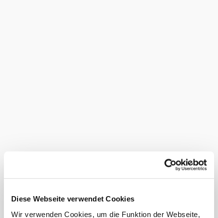
anfragen
Termin
Anreise
Abreise
Termin noch nicht bekannt
Anzahl Erwachsene
Anzahl Kinder
Alter der Kinder (Bsp. 2, 5, 7)
Diese Webseite verwendet Cookies
Wir verwenden Cookies, um die Funktion der Webseite,