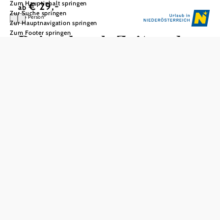
Zum Hauptinhalt springen
€ 29,-
ab
Zur Suche springen
pro Person
Zur Hauptnavigation springen
Zum Footer springen
Reise durch Zeit und
Duft
WALDLAND erlebnisreich | Stift Altenburg | Garten der
Religionen
Duftreise durch den Waldlandhof mit seinen
Kräutern. Zeitreise durch Stift Altenburg, das
Barockjuwel des Waldviertels.
(ohne Mittagessen)
Inkludierte Leistungen
Eintritt und Führung WALDLAND erlebnisreich
Eintritt und Führung Stift Altenburg
Besuch im Garten der Religionen