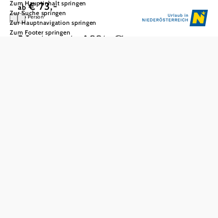
Zum Hauptinhalt springen
€ 73,-
ab
Zur Suche springen
pro Person
Zur Hauptnavigation springen
Zum Footer springen
Natur trifft Genuss
Starkl Erlebnisgarten | Mittagessen | MalzWelt
Im Erlebnis-Schaugarten Starkl in Aschbach spazieren Sie
durch farbenprächtige Anlagen, genießen die Ruhe unter
alten Kastanien und begegnen vielleicht sogar frei
lebenden Pfauen. Danach geht es in die MalzWelt der
Familie Farthofer. Dort entdecken Sie die Kunst des
Mälzens, erfahren Spannendes über Whisky und Vodka
und verkosten edle Tropfen.
Inkludierte Leistungen:
Eintritt und Führung durch den Starkl Erlebnisgarten
3-gängiges Mittagessen bei einem Mostviertler Wirt