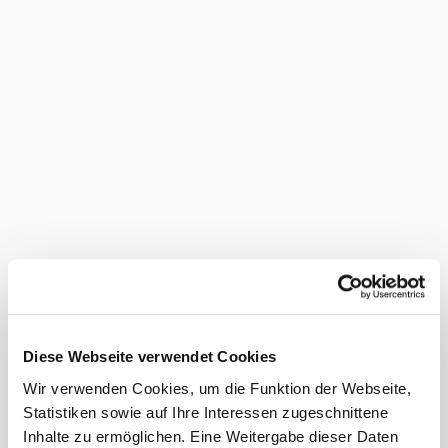
Termin
Anreise
Abreise
Termin noch nicht bekannt
Anzahl Erwachsene
Anzahl Kinder
Alter der Kinder (Bsp. 2, 5, 7)
Firma/Organisation
Diese Webseite verwendet Cookies
Wir verwenden Cookies, um die Funktion der Webseite,
Vorname
*
Statistiken sowie auf Ihre Interessen zugeschnittene
Inhalte zu ermöglichen. Eine Weitergabe dieser Daten
Nachname
*