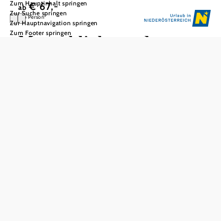
Zum Hauptinhalt springen
€ 67,-
ab
Zur Suche springen
pro Person
Zur Hauptnavigation springen
Zum Footer springen
Menschliche und
tierische Begegnungen
NÖ Landesausstellung | Mittagessen bei einem Moststraße-
Wirt | Tierpark Stadt Haag
Die NÖ Landesausstellung 2026 nimmt Sie mit auf eine
Reise in die Welt der seelischen Gesundheit – mit
bewegenden Geschichten und neuen Perspektiven. Im
Anschluss genießen Sie ein köstliches Mittagessen in
gemütlicher Atmosphäre bei einem traditionellen
Moststraße-Wirt – ein rundum wohltuendes Erlebnis für
Körper und Geist.
Am Nachmittag erwartet Sie der Tierpark Stadt Haag mit