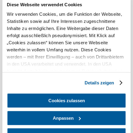
Diese Webseite verwendet Cookies
Wir verwenden Cookies, um die Funktion der Webseite,
Alter der Kinder (Bsp. 2, 5, 7)
Statistiken sowie auf Ihre Interessen zugeschnittene
Inhalte zu ermöglichen. Eine Weitergabe dieser Daten
Firma/Organisation
erfolgt ausschließlich pseudonymisiert. Mit Klick auf
„Cookies zulassen“ können Sie unsere Webseite
weiterhin in vollem Umfang nutzen. Diese Cookies
Vorname
*
werden – mit Ihrer Einwilligung – auch von Drittanbietern
Nachname
*
in den USA verarbeitet und verwendet. In den USA
besteht derzeit kein angemessenes Datenschutzniveau,
und es ist nicht ausgeschlossen, dass staatliche
Straße, Hausnr.
*
Details zeigen
Sicherheitsbehörden entsprechende Anordnungen
gegenüber den Drittanbietern (Google und Meta
Platforms, Inc.) treffen, um Zugriff auf Daten zu Kontroll-
Cookies zulassen
PLZ
*
und Überwachungszwecken zu erhalten. Dagegen gibt es
Ort
*
keine wirksamen Rechtsbehelfe und
Anpassen
Rechtsschutzmöglichkeiten. Zudem werden von den
USA keine geeigneten Garantien für den Schutz
Land
*