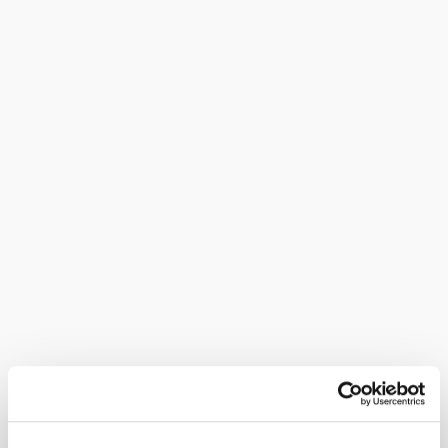
Menschliche
und tierische
Begegnungen
anfragen
©
Tierpark Stadt Haag
Termin
Anreise
Abreise
Termin noch nicht bekannt
Anzahl Erwachsene
Anzahl Kinder