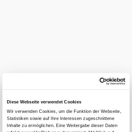
Anreise
Abreise
Termin noch nicht bekannt
Anzahl Erwachsene
Anzahl Kinder
Alter der Kinder (Bsp. 2, 5, 7)
Firma/Organisation
Diese Webseite verwendet Cookies
Wir verwenden Cookies, um die Funktion der Webseite,
Vorname
*
Statistiken sowie auf Ihre Interessen zugeschnittene
Nachname
*
Inhalte zu ermöglichen. Eine Weitergabe dieser Daten