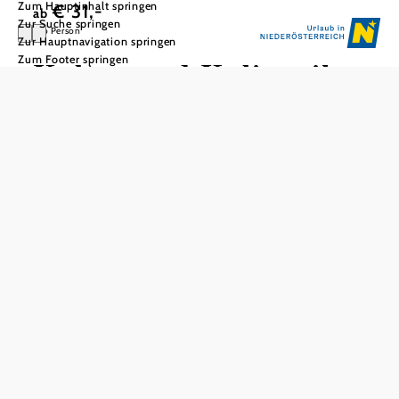
Zum Hauptinhalt springen
€ 31,-
ab
Zur Suche springen
pro Person
Zur Hauptnavigation springen
Zum Footer springen
Kultur und Kulinarik
Bio-Bäckerei-Biohof Hölzl | Schloss Weitra
Verwöhnen Sie Ihre Sinne in der Brotbackstube von Mario
Hölzl und lassen Sie sich von der Geschichte im
Renaissanceschloss Weitra verzaubern.
(ohne Mittagessen)
Inkludierte Leistungen
Führung Bio-Bäckerei-Biohof Hölzl mit Verkostung
Eintritt und Führung Schloss Weitra
pro Person ab
€ 31,-
Gerne organisieren wir auf Wunsch auch Ihr Mittagessen