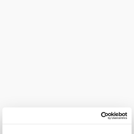
Kleine
feine
Landpartie
anfragen
Termin
Anreise
Abreise
Termin noch nicht bekannt
Anzahl Erwachsene
Anzahl Kinder