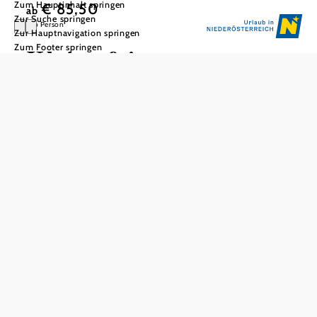
Zum Hauptinhalt springen
€ 85,50
ab
Zur Suche springen
pro Person
Zur Hauptnavigation springen
Zum Footer springen
Kleine feine
Landpartie
Schlosspark | Bummelzug und Fähre | Franzensburg |
Weinverkostung | Weingartenwanderung | 3-gängiges
Abendessen
Schloss Laxenburg und die Franzensburg liegen in einem
250 ha großen Park, den Sie heute mit dem Bummelzug
durchfahren oder vielleicht auch durchwandern. Inmitten
des großen Schlossteichs verbirgt sich die Burg, die Sie im
Rahmen einer Führung besichtigen. Weiter geht‘s zu einem
Thermenwinzer, wo Sie die köstlichen Weine der Region
verkosten. Danach folgt eine Wanderung durch die
Weinberge, ehe der Tag bei einem köstlichen 3-gängigen