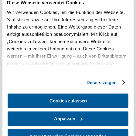
Diese Webseite verwendet Cookies
Alter der Kinder (Bsp. 2, 5, 7)
Wir verwenden Cookies, um die Funktion der Webseite,
Statistiken sowie auf Ihre Interessen zugeschnittene
Inhalte zu ermöglichen. Eine Weitergabe dieser Daten
Firma/Organisation
erfolgt ausschließlich pseudonymisiert. Mit Klick auf
„Cookies zulassen“ können Sie unsere Webseite
weiterhin in vollem Umfang nutzen. Diese Cookies
Vorname
*
werden – mit Ihrer Einwilligung – auch von Drittanbietern
Nachname
*
in den USA verarbeitet und verwendet. In den USA
besteht derzeit kein angemessenes Datenschutzniveau,
und es ist nicht ausgeschlossen, dass staatliche
Straße, Hausnr.
*
Details zeigen
©
Sicherheitsbehörden entsprechende Anordnungen
Wienerwald Tourismus GmbH Lindenthal
gegenüber den Drittanbietern (Google und Meta
Platforms, Inc.) treffen, um Zugriff auf Daten zu Kontroll-
PLZ
*
Cookies zulassen
und Überwachungszwecken zu erhalten. Dagegen gibt es
Ort
*
keine wirksamen Rechtsbehelfe und
Anpassen
Rechtsschutzmöglichkeiten. Zudem werden von den
USA keine geeigneten Garantien für den Schutz
Land
*