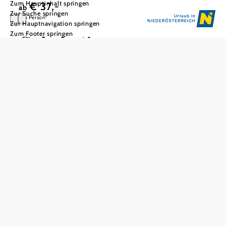
Zum Hauptinhalt springen
€ 37,-
ab
Zur Suche springen
pro Person
Zur Hauptnavigation springen
Zum Footer springen
Geheimtipp
Nibelungengau
Donaukraftwerk | Basilika Maria Taferl | Schloss Artstetten
Bevor die Donau in Niederösterreich das weltbekannte Tal
der Wachau durchfließt, durchquert sie zwischen Ybbs und
Melk ein weites, sonnendurchflutetes Tal: den
Nibelungengau.
Ihr Tag beginnt mit einer spannenden Erlebnisführung
durch das Donaukraftwerk Ybbs-Persenbeug, das älteste
und viertstärkste Kraftwerk an der österreichischen Donau.
Sie erfahren Interessantes über den Bau, die Turbinen und
die Modernisierung des Kraftwerks. Modelle, Kurzfilme