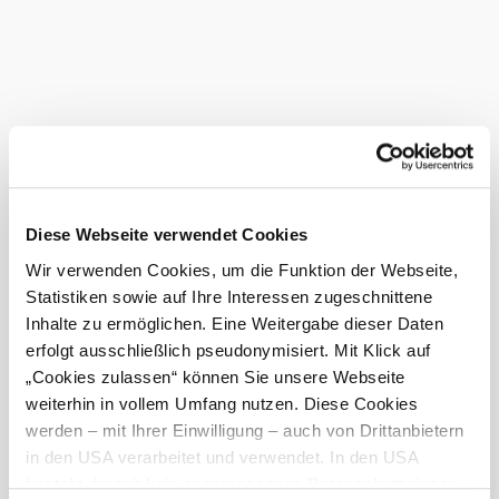
Nibelungengau
anfragen
Termin
Diese Webseite verwendet Cookies
Anreise
Wir verwenden Cookies, um die Funktion der Webseite,
Abreise
Statistiken sowie auf Ihre Interessen zugeschnittene
Termin noch nicht bekannt
Inhalte zu ermöglichen. Eine Weitergabe dieser Daten
erfolgt ausschließlich pseudonymisiert. Mit Klick auf
Anzahl Erwachsene
„Cookies zulassen“ können Sie unsere Webseite
weiterhin in vollem Umfang nutzen. Diese Cookies
Anzahl Kinder
werden – mit Ihrer Einwilligung – auch von Drittanbietern
in den USA verarbeitet und verwendet. In den USA
besteht derzeit kein angemessenes Datenschutzniveau,
Alter der Kinder (Bsp. 2, 5, 7)