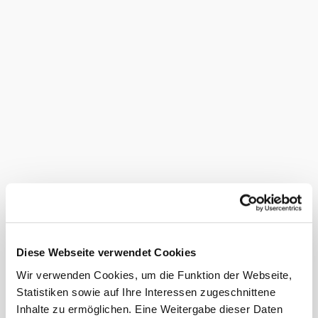
Termin
Anreise
Abreise
Termin noch nicht bekannt
Anzahl Erwachsene
Anzahl Kinder
Alter der Kinder (Bsp. 2, 5, 7)
Firma/Organisation
Diese Webseite verwendet Cookies
Wir verwenden Cookies, um die Funktion der Webseite,
Vorname
*
Statistiken sowie auf Ihre Interessen zugeschnittene
Inhalte zu ermöglichen. Eine Weitergabe dieser Daten
Nachname
*