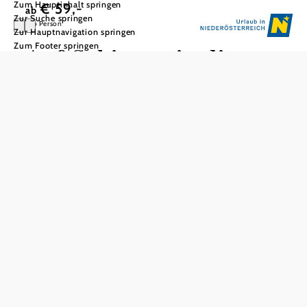
Zum Hauptinhalt springen
€ 59,-
ab
Zur Suche springen
pro Person
Zur Hauptnavigation springen
Zum Footer springen
Auf Schienen in die
Vergangenheit
Draisinenfahrt | Mittagessen | Mamuz Schloss Asparn/Zaya
"Natur trifft Kultur" lautet das Motto! Zu Beginn wird auf
der Fahrraddraisine fleißig in die Pedale getreten. Nach der
rasanten Fahrt durch die Leiser Berge tauchen Sie in das
Leben unserer Vorfahren ein.
Inkludierte Leistungen:
Fahrt mit der Weinvierteldraisine Ernstbrunn -
Asparn
Mittagessen