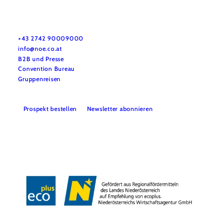
Urlaubsservice
Haben Sie Fragen? Wir helfen Ihnen gerne weiter.
+43 2742 90009000
info@noe.co.at
B2B und Presse
Convention Bureau
Gruppenreisen
Prospekt bestellen
Newsletter abonnieren
Impressum
Datenschutz
AGB
Haftungsausschluss
Barrierefreiheitserklärung