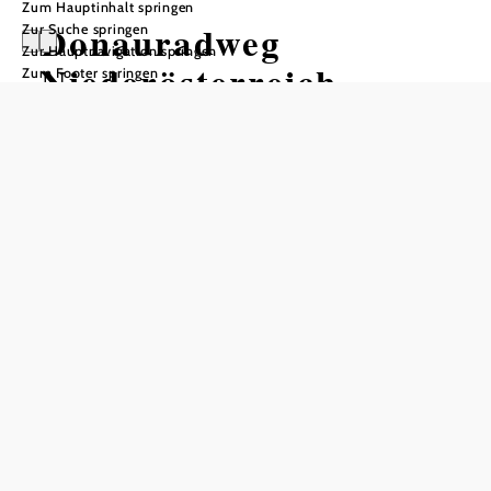
Zum Hauptinhalt springen
Donauradweg
Zur Suche springen
Zur Hauptnavigation springen
Niederösterreich
Zum Footer springen
Nordufer
Radtour ausgehend von
Schwierigkeit: leicht
Distanz: 214,00 km
Dauer: 11:00 h
In Merkliste speichern