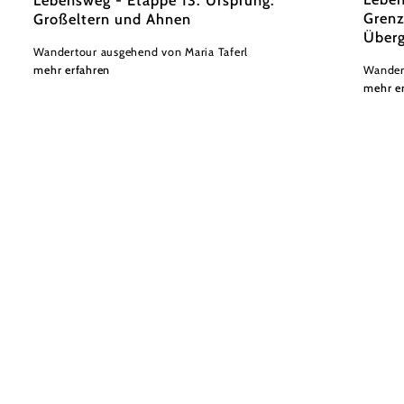
Lebensweg - Etappe 13: Ursprung:
Grenz
Großeltern und Ahnen
Über
Wandertour ausgehend von Maria Taferl
mehr erfahren
Wander
mehr e